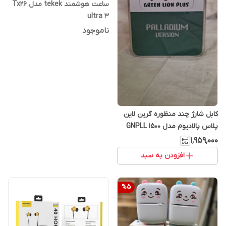
ساعت هوشمند tekek مدل Tx26
ultra 3
ناموجود
کابل شارژ چند منظوره گرین لاین
پلاس پالادیوم مدل GNPLL 1500
۱٬۹۵۹٬۰۰۰
افزودن به سبد
%
5