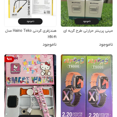
ناموجود
ناموجود
مینی پرینتر حرارتی طرح گربه ای
هندزفری گردنی Haino Teko مدل
HN-41
ناموجود
ناموجود
%
18