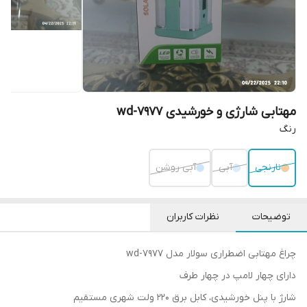
مهتابی شارژی و خورشیدی wd-7977
رنگ
نارنجی
آبی
آبی روشن
توضیحات
نظرات کاربران
چراغ مهتابی اضطراری سولار مدل wd-7977
دارای چهار لامپ در چهار طرف
شارژ با پنل خورشیدی، کابل برق 220 ولت شهری مستقیم