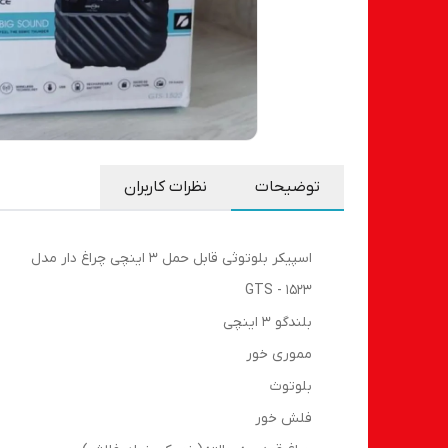
توضیحات
نظرات کاربران
اسپیکر بلوتوثی قابل حمل 3 اینچی چراغ دار مدل‌
GTS - 1523
بلندگو 3 اینچی
مموری خور
بلوتوث
فلش خور