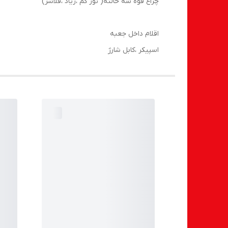
چراغ قوه سه حالته( نور کم ،زیاد ،فلاشر)
اقلام داخل جعبه
اسپیکر ،کابل شارژ