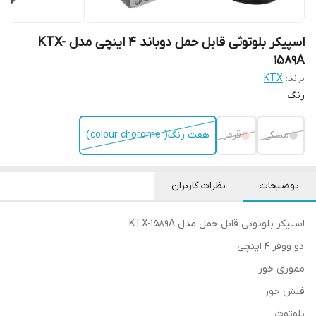
اسپیکر بلوتوثی قابل حمل دوباند 4 اینچی مدل‌ KTX-
1589A
برند:
KTX
رنگ
مشکی
قرمز
هفت رنگ( colour chorome)
توضیحات
نظرات کاربران
اسپیکر بلوتوثی قابل حمل مدل KTX-1589A
دو ووفر 4 اینچی
مموری خور
فلش خور
بلوتوث