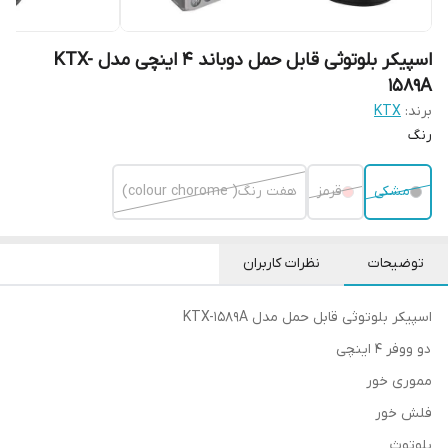
اسپیکر بلوتوثی قابل حمل دوباند 4 اینچی مدل‌ KTX-
1589A
برند:
KTX
رنگ
مشکی
قرمز
هفت رنگ( colour chorome)
توضیحات
نظرات کاربران
اسپیکر بلوتوثی قابل حمل مدل KTX-1589A
دو ووفر 4 اینچی
مموری خور
فلش خور
بلوتوث