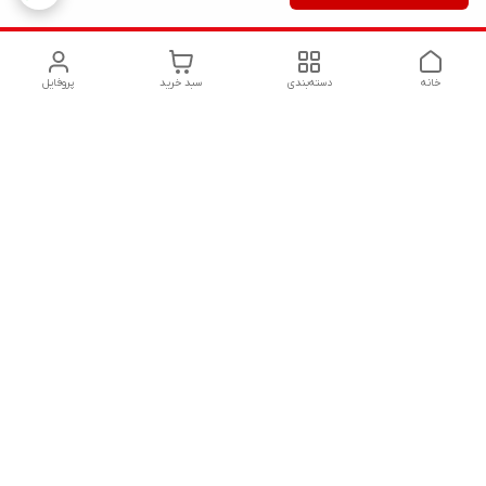
خانه
دسته‌بندی
سبد خرید
پروفایل
دسترسی سریع
تماس با ما
شکایات
درباره ما
قوانین و مقررات
سیاست حریم خصوصی
هفت روز هفته ، ۲۴ ساعت شبانه‌روز پاسخگوی شما هستیم. با