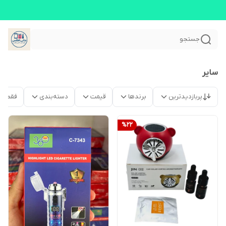
جستجو
سایر
پربازدیدترین
برندها
قیمت
دسته‌بندی
فقط م
%
22