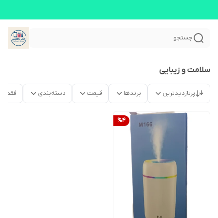
جستجو
سلامت و زیبایی
پربازدیدترین
برندها
قیمت
دسته‌بندی
فقط م
%
4