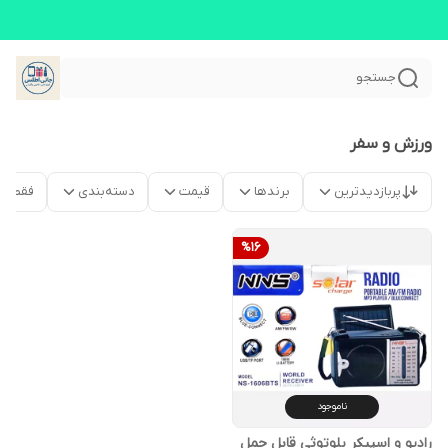
جستجو
ورزش و سفر
پربازدیدترین
برندها
قیمت
دسته‌بندی
فقط م
%
16
ناموجود
رادیو و اسپیکر بلوتوثی قابل حمل